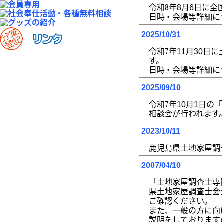
令和
8
年
8
月
6
日に全
日時・会場等詳細に
2025/10/31
令和7年11月30
す。
日時・会場等詳細に
2025/09/10
令和7年10月1日
相談会が行われます
2023/10/11
鹿児島県土地家屋調
2007/04/10
「土地家屋調査士専
県土地家屋調査士会
ご確認ください。
また、一般の方に向
説明をしております