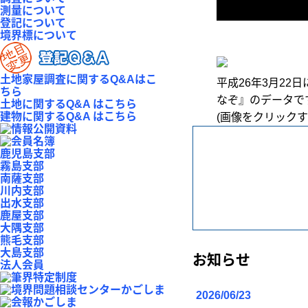
測量について
登記について
境界標について
土地家屋調査に関するQ&Aはこ
平成26年3月2
ちら
なぞ』のデータで
土地に関するQ&A はこちら
建物に関するQ&A はこちら
(画像をクリック
鹿児島支部
霧島支部
南薩支部
川内支部
出水支部
鹿屋支部
大隅支部
熊毛支部
大島支部
お知らせ
法人会員
2026/06/23